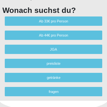
Wonach suchst du?
Ab 33€ pro Person
Ab 44€ pro Person
JGA
preisliste
getränke
fragen