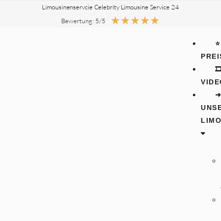
Limousinenservcie Celebrity Limousine Service 24
★
★
★
★
★
Bewertung: 5/5
⭐
PREI
🎞
VIDE
UNS
LIM